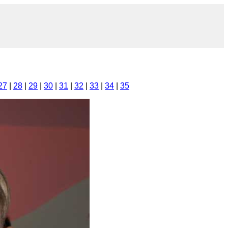
27
|
28
|
29
|
30
|
31
|
32
|
33
|
34
|
35