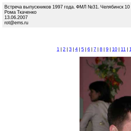
Встреча выпускников 1997 года. ФМЛ №31. Челябинск 10 
Рома Ткаченко
13.06.2007
rot@ems.ru
1
|
2
|
3
|
4
|
5
|
6
|
7
|
8
|
9
|
10
|
11
|