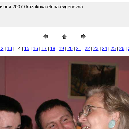
июня 2007 / kazakova-elena-evgenevna
12
|
13
| 14 |
15
|
16
|
17
|
18
|
19
|
20
|
21
|
22
|
23
|
24
|
25
|
26
|