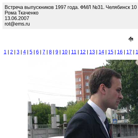
Встреча выпускников 1997 года. ФМЛ №31. Челябинск 10 и
Рома Ткаченко
13.06.2007
rot@ems.ru
1
|
2
|
3
|
4
|
5
|
6
|
7
|
8
|
9
|
10
|
11
|
12
|
13
|
14
|
15
|
16
|
17
|