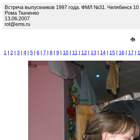
Встреча выпускников 1997 года. ФМЛ №31. Челябинск 10 
Рома Ткаченко
13.06.2007
rot@ems.ru
1
|
2
|
3
|
4
|
5
|
6
|
7
|
8
|
9
|
10
|
11
|
12
|
13
|
14
|
15
|
16
|
17
|