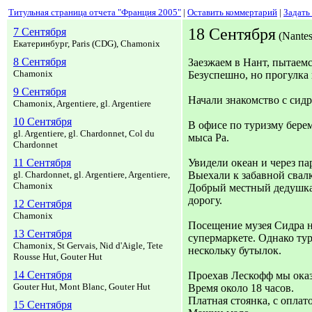
Титульная страница отчета "Франция 2005"
|
Оставить коммертарий
|
Задать
18 Сентября
7 Сентября
(Nantes
Екатеринбург, Paris (CDG), Chamonix
8 Сентября
Заезжаем в Нант, пытаемс
Chamonix
Безуспешно, но прогулка 
9 Сентября
Начали знакомство с сидр
Chamonix, Argentiere, gl. Argentiere
10 Сентября
В офисе по туризму бере
gl. Argentiere, gl. Chardonnet, Col du
мыса Ра.
Chardonnet
11 Сентября
Увидели океан и через па
gl. Chardonnet, gl. Argentiere, Argentiere,
Выехали к забавной свал
Chamonix
Добрый местный дедушка
дорогу.
12 Сентября
Chamonix
Посещение музея Сидра на
13 Сентября
супермаркете. Однако тури
Chamonix, St Gervais, Nid d'Aigle, Tete
нескольку бутылок.
Rousse Hut, Gouter Hut
14 Сентября
Проехав Лескофф мы оказ
Gouter Hut, Mont Blanc, Gouter Hut
Время около 18 часов.
Платная стоянка, с оплат
15 Сентября