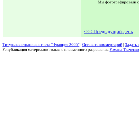
Мы фотографировали с
<<< Предыдущий день
Титульная страница отчета "Франция 2005"
|
Оставить коммертарий
|
Задать 
Републикация материалов только с письменного разрешения
Романа Ткаченко