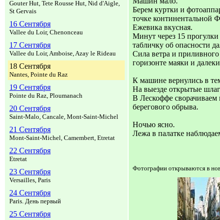
Машин мало.
Gouter Hut, Tete Rousse Hut, Nid d'Aigle,
Берем куртки и фотоаппа
St Gervais
точке континентальной 
16 Сентября
Ежевика вкусная.
Vallee du Loir, Chenonceau
Минут через 15 прогулки
17 Сентября
табличку об опасности да
Vallee du Loir, Amboise, Azay le Rideau
Сила ветра и приливного
горизонте маяки и далек
18 Сентября
Nantes, Pointe du Raz
К машине вернулись в те
19 Сентября
На выезде открытые шлаг
Pointe du Raz, Ploumanach
В Лескоффе сворачиваем к
берегового обрыва.
20 Сентября
Saint-Malo, Cancale, Mont-Saint-Michel
Ночью ясно.
21 Сентября
Лежа в палатке наблюдае
Mont-Saint-Michel, Camembert, Etretat
22 Сентября
Etretat
Фотографии открываются в нов
23 Сентября
Versailles, Paris
24 Сентября
Paris. День первый
25 Сентября