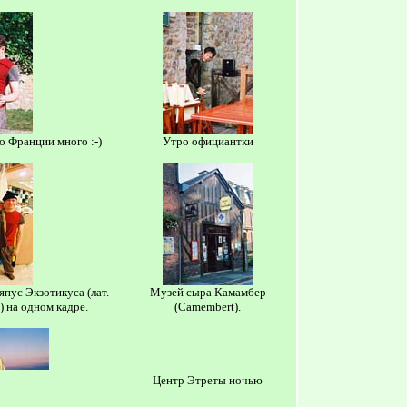
о Франции много :-)
Утро официантки
япус Экзотикуса (лат.
Музей сыра Камамбер
) на одном кадре.
(Camembert).
Центр Этреты ночью