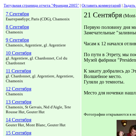
Титульная страница отчета "Франция 2005"
|
Оставить коммертарий
|
Задать
21 Сентября
7 Сентября
(Mont-
Екатеринбург, Paris (CDG), Chamonix
8 Сентября
Первую половину дня м
Chamonix
Замечательные "заливные
9 Сентября
Часам к 12 начался отл
Chamonix, Argentiere, gl. Argentiere
10 Сентября
По пути в Этрету, мы п
gl. Argentiere, gl. Chardonnet, Col du
Музей фабрики "Presiden
Chardonnet
11 Сентября
К закату добрались до Э
gl. Chardonnet, gl. Argentiere, Argentiere,
Волшебное место.
Chamonix
Гуляли до темноты.
12 Сентября
Место для ночевки нашл
Chamonix
13 Сентября
Chamonix, St Gervais, Nid d'Aigle, Tete
Rousse Hut, Gouter Hut
Фотографии открываются в но
14 Сентября
Gouter Hut, Mont Blanc, Gouter Hut
15 Сентября