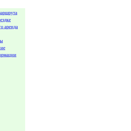
маршрута
ездке
го аренда
ты
ние
ормации