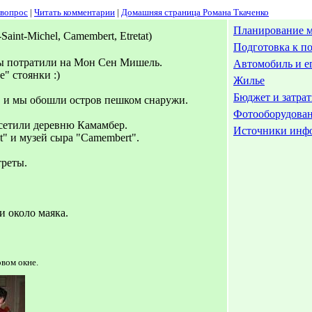
 вопрос
|
Читать комментарии
|
Домашняя страница Романа Ткаченко
Планирование 
Saint-Michel, Camembert, Etretat)
Подготовка к по
ы потратили на Мон Сен Мишель.
Автомобиль и е
" стоянки :)
Жилье
Бюджет и затра
ив и мы обошли остров пешком снаружи.
Фотооборудова
осетили деревню Камамбер.
Источники инф
t" и музей сыра "Camembert".
треты.
и около маяка.
вом окне.