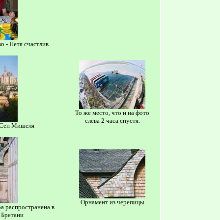
ко - Петя счастлив
То же место, что и на фото
слева 2 часа спустя.
Сен Мишеля
Орнамент из черепицы
а распространена в
 Бретани