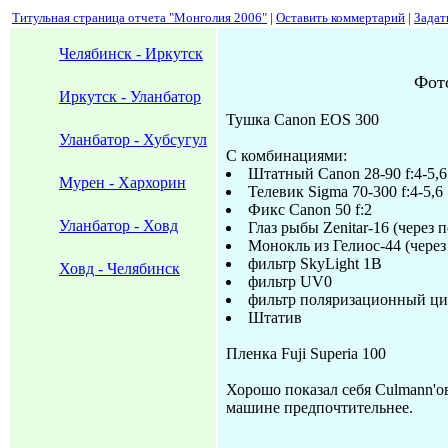
Титульная страница отчета "Монголия 2006"
|
Оставить коммертарий
|
Задат
Челябинск - Иркутск
Фот
Иркутск - Уланбатор
Тушка Canon EOS 300
Уланбатор - Хубсугул
С комбинациями:
Штатный Canon 28-90 f:4-5,6
Мурен - Хархорин
Телевик Sigma 70-300 f:4-5,6
Фикс Canon 50 f:2
Уланбатор - Ховд
Глаз рыбы Zenitar-16 (через 
Монокль из Гелиос-44 (через 
фильтр SkyLight 1B
Ховд - Челябинск
фильтр UV0
фильтр поляризационный ц
Штатив
Пленка Fuji Superia 100
Хорошо показал себя Culmann'о
машине предпочтительнее.